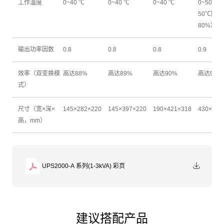
工作温度
0~40 ℃
0~40 ℃
0~40 ℃
0~50 ℃ 
50℃降额
80%）
输出功率因数
0.8
0.8
0.8
0.9
效率（双变换模
高达88%
高达89%
高达90%
高达95.5
式）
尺寸（宽×深×
145×282×220
145×397×220
190×421×318
430×43×
高，mm）
UPS2000-A 系列(1-3kVA) 彩页
建议搭配产品