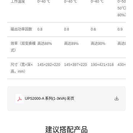
工作温度
0~40 ℃
0~40 ℃
0~40 ℃
0~50 ℃ 
50℃降额
80%）
输出功率因数
0.8
0.8
0.8
0.9
效率（双变换模
高达88%
高达89%
高达90%
高达95.5
式）
尺寸（宽×深×
145×282×220
145×397×220
190×421×318
430×43×
高，mm）
UPS2000-A 系列(1-3kVA) 彩页
建议搭配产品