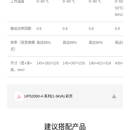
工作温度
0~40 ℃
0~40 ℃
0~40 ℃
0~50 ℃ 
50℃降额
80%）
输出功率因数
0.8
0.8
0.8
0.9
效率（双变换模
高达88%
高达89%
高达90%
高达95.5
式）
尺寸（宽×深×
145×282×220
145×397×220
190×421×318
430×43×
高，mm）
UPS2000-A 系列(1-3kVA) 彩页
建议搭配产品