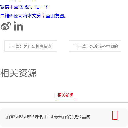
微信里点“发现”，扫一下
二维码便可将本文分享至朋友圈。
上一篇：为什么机房精密
下一篇：水冷精密空调的
空调维护保养服务都是外
介绍
包？
相关资源
相关新闻
酒窖恒温恒湿空调作用：让葡萄酒保持更佳品质